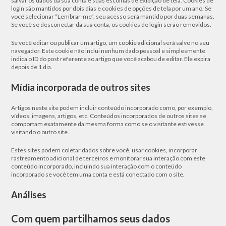
salvar os dados da sua conta e suas escolhas de exibição de tela. Cookies de
login são mantidos por dois dias e cookies de opções de tela por um ano. Se
você selecionar “Lembrar-me”, seu acesso será mantido por duas semanas.
Se você se desconectar da sua conta, os cookies de login serão removidos.
Se você editar ou publicar um artigo, um cookie adicional será salvo no seu
navegador. Este cookie não inclui nenhum dado pessoal e simplesmente
indica o ID do post referente ao artigo que você acabou de editar. Ele expira
depois de 1 dia.
Mídia incorporada de outros sites
Artigos neste site podem incluir conteúdo incorporado como, por exemplo,
vídeos, imagens, artigos, etc. Conteúdos incorporados de outros sites se
comportam exatamente da mesma forma como se o visitante estivesse
visitando o outro site.
Estes sites podem coletar dados sobre você, usar cookies, incorporar
rastreamento adicional de terceiros e monitorar sua interação com este
conteúdo incorporado, incluindo sua interação com o conteúdo
incorporado se você tem uma conta e está conectado com o site.
Análises
Com quem partilhamos seus dados