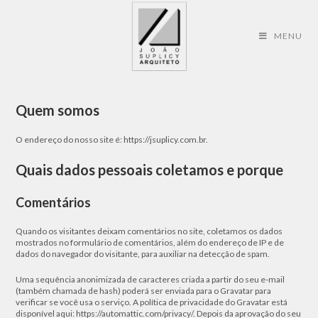
Skip
to
content
MENU
Quem somos
O endereço do nosso site é: https://jsuplicy.com.br.
Quais dados pessoais coletamos e porque
Comentários
Quando os visitantes deixam comentários no site, coletamos os dados
mostrados no formulário de comentários, além do endereço de IP e de
dados do navegador do visitante, para auxiliar na detecção de spam.
Uma sequência anonimizada de caracteres criada a partir do seu e-mail
(também chamada de hash) poderá ser enviada para o Gravatar para
verificar se você usa o serviço. A política de privacidade do Gravatar está
disponível aqui: https://automattic.com/privacy/. Depois da aprovação do seu