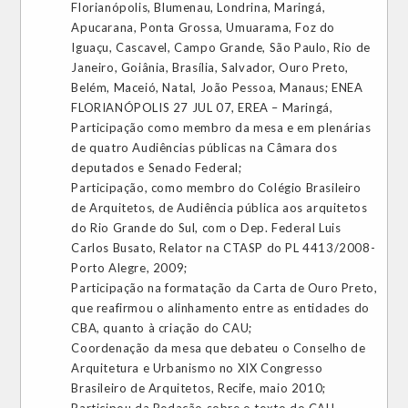
Florianópolis, Blumenau, Londrina, Maringá,
Apucarana, Ponta Grossa, Umuarama, Foz do
Iguaçu, Cascavel, Campo Grande, São Paulo, Rio de
Janeiro, Goiânia, Brasília, Salvador, Ouro Preto,
Belém, Maceió, Natal, João Pessoa, Manaus; ENEA
FLORIANÓPOLIS 27 JUL 07, EREA – Maringá,
Participação como membro da mesa e em plenárias
de quatro Audiências públicas na Câmara dos
deputados e Senado Federal;
Participação, como membro do Colégio Brasileiro
de Arquitetos, de Audiência pública aos arquitetos
do Rio Grande do Sul, com o Dep. Federal Luis
Carlos Busato, Relator na CTASP do PL 4413/2008-
Porto Alegre, 2009;
Participação na formatação da Carta de Ouro Preto,
que reafirmou o alinhamento entre as entidades do
CBA, quanto à criação do CAU;
Coordenação da mesa que debateu o Conselho de
Arquitetura e Urbanismo no XIX Congresso
Brasileiro de Arquitetos, Recife, maio 2010;
Participou da Redação sobre o texto do CAU