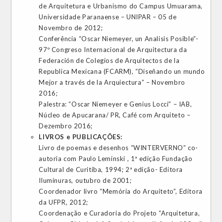
de Arquitetura e Urbanismo do Campus Umuarama,
Universidade Paranaense – UNIPAR – 05 de
Novembro de 2012;
Conferência “Oscar Niemeyer, un Analisis Posible”-
97º Congreso Internacional de Arquitectura da
Federación de Colegios de Arquitectos de la
Republica Mexicana (FCARM), “Diseñando un mundo
Mejor a través de la Arquiectura” – Novembro
2016;
Palestra: “Oscar Niemeyer e Genius Locci” – IAB,
Núcleo de Apucarana/ PR, Café com Arquiteto –
Dezembro 2016;
LIVROS e PUBLICAÇÕES:
Livro de poemas e desenhos “WINTERVERNO” co-
autoria com Paulo Leminski , 1ª edição Fundação
Cultural de Curitiba, 1994; 2ª edição- Editora
Iluminuras, outubro de 2001;
Coordenador livro “Memória do Arquiteto”, Editora
da UFPR, 2012;
Coordenação e Curadoria do Projeto “Arquitetura,