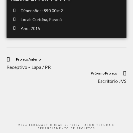
Dimensões: 890,00 m2
Local: Curitiba, Paraná
Ano: 2015
Projeto Anterior
Receptivo – Lapa / PR
Próximo Projeto
Escritório JVS
2026 TERAMART © JOÃO SUPLICY - ARQUITETURA E
GERENCIAMENTO DE PROJETOS