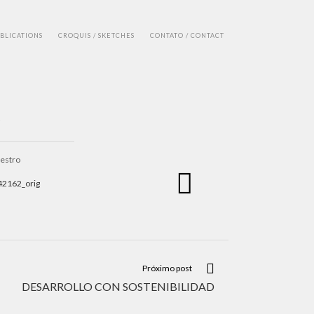
UBLICATIONS
CROQUIS / SKETCHES
CONTATO / CONTACT
o
aestro
Próximo post
DESARROLLO CON SOSTENIBILIDAD