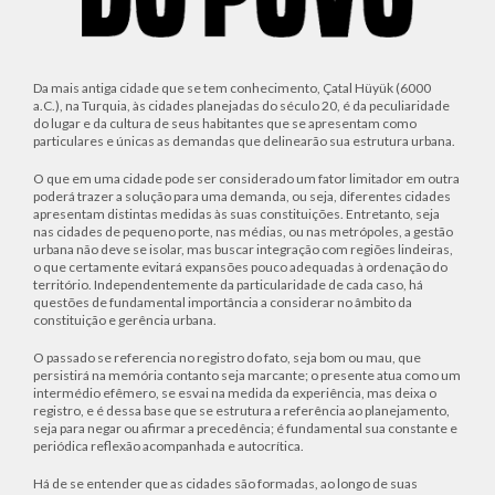
Da mais antiga cidade que se tem conhecimento, Çatal Hüyük (6000
a.C.), na Turquia, às cidades planejadas do século 20, é da peculiaridade
do lugar e da cultura de seus habitantes que se apresentam como
particulares e únicas as demandas que delinearão sua estrutura urbana.
O que em uma cidade pode ser considerado um fator limitador em outra
poderá trazer a solução para uma demanda, ou seja, diferentes cidades
apresentam distintas medidas às suas constituições. Entretanto, seja
nas cidades de pequeno porte, nas médias, ou nas metrópoles, a gestão
urbana não deve se isolar, mas buscar integração com regiões lindeiras,
o que certamente evitará expansões pouco adequadas à ordenação do
território. Independentemente da particularidade de cada caso, há
questões de fundamental importância a considerar no âmbito da
constituição e gerência urbana.
O passado se referencia no registro do fato, seja bom ou mau, que
persistirá na memória contanto seja marcante; o presente atua como um
intermédio efêmero, se esvai na medida da experiência, mas deixa o
registro, e é dessa base que se estrutura a referência ao planejamento,
seja para negar ou afirmar a precedência; é fundamental sua constante e
periódica reflexão acompanhada e autocrítica.
Há de se entender que as cidades são formadas, ao longo de suas