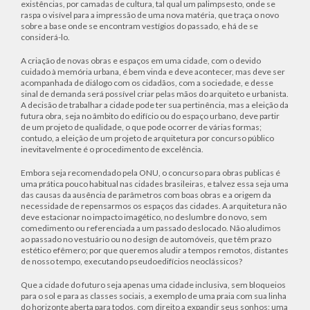
existências, por camadas de cultura, tal qual um palimpsesto, onde se
raspa o visível para a impressão de uma nova matéria, que traça o novo
sobre a base onde se encontram vestígios do passado, e há de se
considerá-lo.
A criação de novas obras e espaços em uma cidade, com o devido
cuidado à memória urbana, é bem vinda e deve acontecer, mas deve ser
acompanhada de diálogo com os cidadãos, com a sociedade, e desse
sinal de demanda será possível criar pelas mãos do arquiteto e urbanista.
A decisão de trabalhar a cidade pode ter sua pertinência, mas a eleição da
futura obra, seja no âmbito do edifício ou do espaço urbano, deve partir
de um projeto de qualidade, o que pode ocorrer de várias formas;
contudo, a eleição de um projeto de arquitetura por concurso público
inevitavelmente é o procedimento de excelência.
Embora seja recomendado pela ONU, o concurso para obras publicas é
uma prática pouco habitual nas cidades brasileiras, e talvez essa seja uma
das causas da ausência de parâmetros com boas obras e a origem da
necessidade de repensarmos os espaços das cidades. A arquitetura não
deve estacionar no impacto imagético, no deslumbre do novo, sem
comedimento ou referenciada a um passado deslocado. Não aludimos
ao passado no vestuário ou no design de automóveis, que têm prazo
estético efêmero; por que queremos aludir a tempos remotos, distantes
de nosso tempo, executando pseudoedifícios neoclássicos?
Que a cidade do futuro seja apenas uma cidade inclusiva, sem bloqueios
para o sol e para as classes sociais, a exemplo de uma praia com sua linha
do horizonte aberta para todos, com direito a expandir seus sonhos: uma